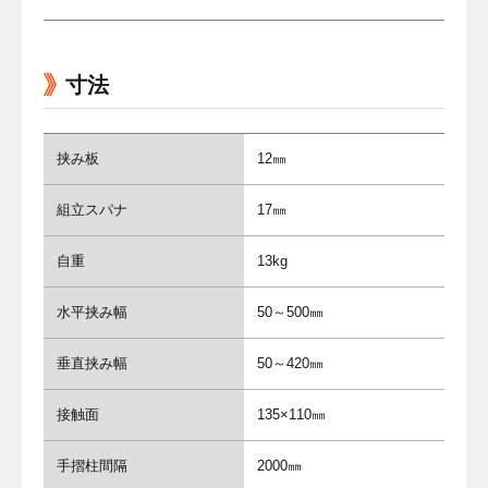
寸法
挟み板
12㎜
組立スパナ
17㎜
自重
13kg
水平挟み幅
50～500㎜
垂直挟み幅
50～420㎜
接触面
135×110㎜
手摺柱間隔
2000㎜